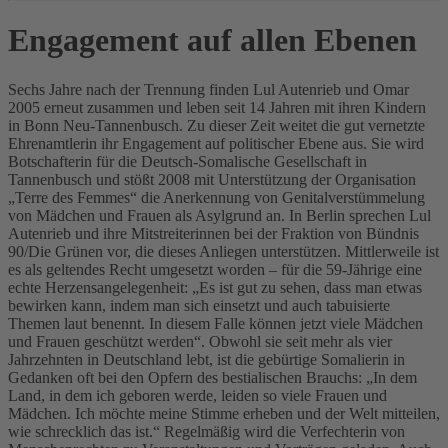
Engagement auf allen Ebenen
Sechs Jahre nach der Trennung finden Lul Autenrieb und Omar
2005 erneut zusammen und leben seit 14 Jahren mit ihren Kindern
in Bonn Neu-Tannenbusch. Zu dieser Zeit weitet die gut vernetzte
Ehrenamtlerin ihr Engagement auf politischer Ebene aus. Sie wird
Botschafterin für die Deutsch-Somalische Gesellschaft in
Tannenbusch und stößt 2008 mit Unterstützung der Organisation
„Terre des Femmes“ die Anerkennung von Genitalverstümmelung
von Mädchen und Frauen als Asylgrund an. In Berlin sprechen Lul
Autenrieb und ihre Mitstreiterinnen bei der Fraktion von Bündnis
90/Die Grünen vor, die dieses Anliegen unterstützen. Mittlerweile ist
es als geltendes Recht umgesetzt worden – für die 59-Jährige eine
echte Herzensangelegenheit: „Es ist gut zu sehen, dass man etwas
bewirken kann, indem man sich einsetzt und auch tabuisierte
Themen laut benennt. In diesem Falle können jetzt viele Mädchen
und Frauen geschützt werden“. Obwohl sie seit mehr als vier
Jahrzehnten in Deutschland lebt, ist die gebürtige Somalierin in
Gedanken oft bei den Opfern des bestialischen Brauchs: „In dem
Land, in dem ich geboren werde, leiden so viele Frauen und
Mädchen. Ich möchte meine Stimme erheben und der Welt mitteilen,
wie schrecklich das ist.“ Regelmäßig wird die Verfechterin von