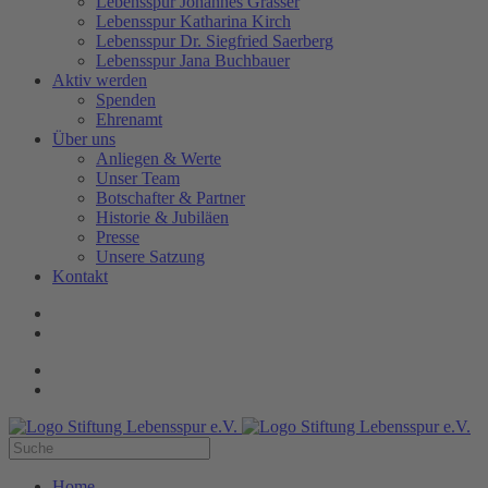
Lebensspur Johannes Grasser
Lebensspur Katharina Kirch
Lebensspur Dr. Siegfried Saerberg
Lebensspur Jana Buchbauer
Aktiv werden
Spenden
Ehrenamt
Über uns
Anliegen & Werte
Unser Team
Botschafter & Partner
Historie & Jubiläen
Presse
Unsere Satzung
Kontakt
Home