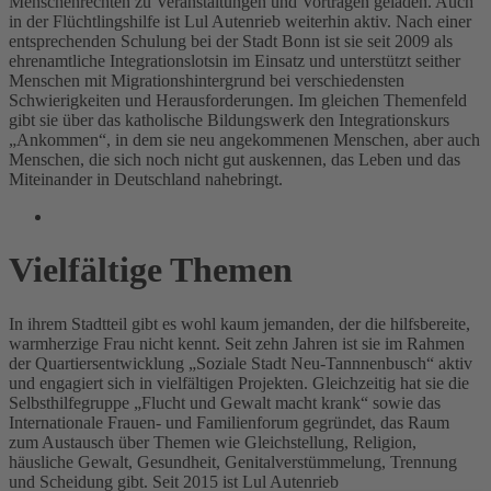
Menschenrechten zu Veranstaltungen und Vorträgen geladen. Auch
in der Flüchtlingshilfe ist Lul Autenrieb weiterhin aktiv. Nach einer
entsprechenden Schulung bei der Stadt Bonn ist sie seit 2009 als
ehrenamtliche Integrationslotsin im Einsatz und unterstützt seither
Menschen mit Migrationshintergrund bei verschiedensten
Schwierigkeiten und Herausforderungen. Im gleichen Themenfeld
gibt sie über das katholische Bildungswerk den Integrationskurs
„Ankommen“, in dem sie neu angekommenen Menschen, aber auch
Menschen, die sich noch nicht gut auskennen, das Leben und das
Miteinander in Deutschland nahebringt.
Vielfältige Themen
In ihrem Stadtteil gibt es wohl kaum jemanden, der die hilfsbereite,
warmherzige Frau nicht kennt. Seit zehn Jahren ist sie im Rahmen
der Quartiersentwicklung „Soziale Stadt Neu-Tannnenbusch“ aktiv
und engagiert sich in vielfältigen Projekten. Gleichzeitig hat sie die
Selbsthilfegruppe „Flucht und Gewalt macht krank“ sowie das
Internationale Frauen- und Familienforum gegründet, das Raum
zum Austausch über Themen wie Gleichstellung, Religion,
häusliche Gewalt, Gesundheit, Genitalverstümmelung, Trennung
und Scheidung gibt. Seit 2015 ist Lul Autenrieb