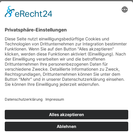
Inklusionsbotschafterin der „Interessenvertretung Selbstbestimmt
Leben Deutschland e.V.“ (ISL e.V.) und engagiert sich in der
Gruppe „Frauen*Streik“ für Menschen- und Frauenrechte.
Der Kampf geht weiter
Fertig ist Lul Autenrieb mit ihrem Einsatz noch lange nicht. „Ich
wünsche mir, dass auch die Schwächsten gehört werden und die
Chance bekommen, sich zu wehren. Bis dahin werde ich weiterhin
meine Möglichkeiten nutzen und als Sprachrohr für all diejenigen,
die nicht sprechen können, besonders für die Rechte von Frauen
und Kindern eintreten und kämpfen.“ Kraft dafür bekommt sie von
ihrer Familie und besonders von ihrer kleinen Enkeltochter Mila, die
ihrer Großmutter viel Freude bereitet. An die Vorurteile, die ihr im
Laufe der Jahre als zwischenzeitlich alleinerziehenden Mutter im
Rollstuhl entgegengeschleudert wurden, kann sich Lul Autenrieb
lebhaft erinnern. „Natürlich war es eine harte Zeit. Aber ich habe
allen und auch mir selbst gezeigt, dass ich die Kraft habe, diese
Aufgabe zu meistern.“
nach oben
© Copyright Stiftung Lebensspur e.V.