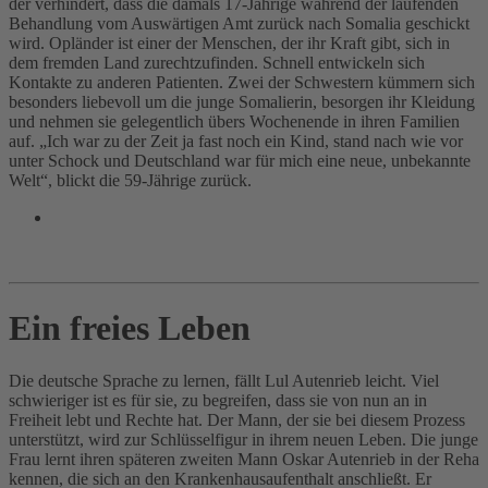
der verhindert, dass die damals 17‑Jährige während der laufenden
Behandlung vom Auswärtigen Amt zurück nach Somalia geschickt
wird. Opländer ist einer der Menschen, der ihr Kraft gibt, sich in
dem fremden Land zurechtzufinden. Schnell entwickeln sich
Kontakte zu anderen Patienten. Zwei der Schwestern kümmern sich
besonders liebevoll um die junge Somalierin, besorgen ihr Kleidung
und nehmen sie gelegentlich übers Wochenende in ihren Familien
auf. „Ich war zu der Zeit ja fast noch ein Kind, stand nach wie vor
unter Schock und Deutschland war für mich eine neue, unbekannte
Welt“, blickt die 59-Jährige zurück.
Ein freies Leben
Die deutsche Sprache zu lernen, fällt Lul Autenrieb leicht. Viel
schwieriger ist es für sie, zu begreifen, dass sie von nun an in
Freiheit lebt und Rechte hat. Der Mann, der sie bei diesem Prozess
unterstützt, wird zur Schlüsselfigur in ihrem neuen Leben. Die junge
Frau lernt ihren späteren zweiten Mann Oskar Autenrieb in der Reha
kennen, die sich an den Krankenhausaufenthalt anschließt. Er