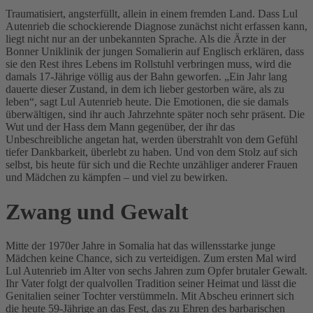
Traumatisiert, angsterfüllt, allein in einem fremden Land. Dass Lul
Autenrieb die schockierende Diagnose zunächst nicht erfassen kann,
liegt nicht nur an der unbekannten Sprache. Als die Ärzte in der
Bonner Uniklinik der jungen Somalierin auf Englisch erklären, dass
sie den Rest ihres Lebens im Rollstuhl verbringen muss, wird die
damals 17-Jährige völlig aus der Bahn geworfen. „Ein Jahr lang
dauerte dieser Zustand, in dem ich lieber gestorben wäre, als zu
leben“, sagt Lul Autenrieb heute. Die Emotionen, die sie damals
überwältigen, sind ihr auch Jahrzehnte später noch sehr präsent. Die
Wut und der Hass dem Mann gegenüber, der ihr das
Unbeschreibliche angetan hat, werden überstrahlt von dem Gefühl
tiefer Dankbarkeit, überlebt zu haben. Und von dem Stolz auf sich
selbst, bis heute für sich und die Rechte unzähliger anderer Frauen
und Mädchen zu kämpfen – und viel zu bewirken.
Zwang und Gewalt
Mitte der 1970er Jahre in Somalia hat das willensstarke junge
Mädchen keine Chance, sich zu verteidigen. Zum ersten Mal wird
Lul Autenrieb im Alter von sechs Jahren zum Opfer brutaler Gewalt.
Ihr Vater folgt der qualvollen Tradition seiner Heimat und lässt die
Genitalien seiner Tochter verstümmeln. Mit Abscheu erinnert sich
die heute 59-Jährige an das Fest, das zu Ehren des barbarischen