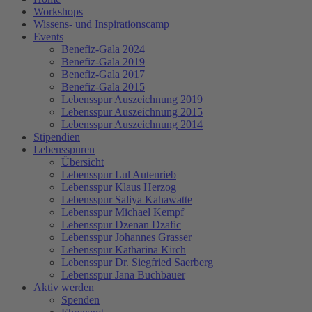
Workshops
Wissens- und Inspirationscamp
Events
Benefiz-Gala 2024
Benefiz-Gala 2019
Benefiz-Gala 2017
Benefiz-Gala 2015
Lebensspur Auszeichnung 2019
Lebensspur Auszeichnung 2015
Lebensspur Auszeichnung 2014
Stipendien
Lebensspuren
Übersicht
Lebensspur Lul Autenrieb
Lebensspur Klaus Herzog
Lebensspur Saliya Kahawatte
Lebensspur Michael Kempf
Lebensspur Dzenan Dzafic
Lebensspur Johannes Grasser
Lebensspur Katharina Kirch
Lebensspur Dr. Siegfried Saerberg
Lebensspur Jana Buchbauer
Aktiv werden
Spenden