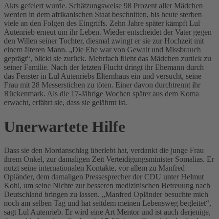
Akts gefeiert wurde. Schätzungsweise 98 Prozent aller Mädchen
werden in dem afrikanischen Staat beschnitten, bis heute sterben
viele an den Folgen des Eingriffs. Zehn Jahre später kämpft Lul
Autenrieb erneut um ihr Leben. Wieder entscheidet der Vater gegen
den Willen seiner Tochter, diesmal zwingt er sie zur Hochzeit mit
einem älteren Mann. „Die Ehe war von Gewalt und Missbrauch
geprägt“, blickt sie zurück. Mehrfach flieht das Mädchen zurück zu
seiner Familie. Nach der letzten Flucht dringt ihr Ehemann durch
das Fenster in Lul Autenriebs Elternhaus ein und versucht, seine
Frau mit 28 Messerstichen zu töten. Einer davon durchtrennt ihr
Rückenmark. Als die 17-Jährige Wochen später aus dem Koma
erwacht, erfährt sie, dass sie gelähmt ist.
Unerwartete Hilfe
Dass sie den Mordanschlag überlebt hat, verdankt die junge Frau
ihrem Onkel, zur damaligen Zeit Verteidigungsminister Somalias. Er
nutzt seine internationalen Kontakte, vor allem zu Manfred
Opländer, dem damaligen Pressesprecher der CDU unter Helmut
Kohl, um seine Nichte zur besseren medizinischen Betreuung nach
Deutschland bringen zu lassen. „Manfred Opländer besuchte mich
noch am selben Tag und hat seitdem meinen Lebensweg begleitet“,
sagt Lul Autenrieb. Er wird eine Art Mentor und ist auch derjenige,