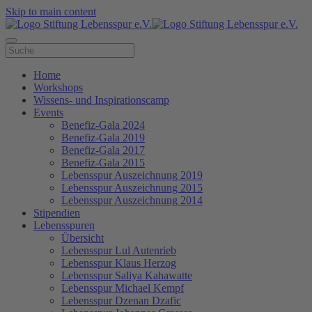
Skip to main content
Home
Workshops
Wissens- und Inspirationscamp
Events
Benefiz-Gala 2024
Benefiz-Gala 2019
Benefiz-Gala 2017
Benefiz-Gala 2015
Lebensspur Auszeichnung 2019
Lebensspur Auszeichnung 2015
Lebensspur Auszeichnung 2014
Stipendien
Lebensspuren
Übersicht
Lebensspur Lul Autenrieb
Lebensspur Klaus Herzog
Lebensspur Saliya Kahawatte
Lebensspur Michael Kempf
Lebensspur Dzenan Dzafic