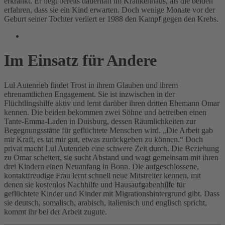
erkrankt. Er liegt bereits dauerhaft im Krankenhaus, als die beiden
erfahren, dass sie ein Kind erwarten. Doch wenige Monate vor der
Geburt seiner Tochter verliert er 1988 den Kampf gegen den Krebs.
Im Einsatz für Andere
Lul Autenrieb findet Trost in ihrem Glauben und ihrem
ehrenamtlichen Engagement. Sie ist inzwischen in der
Flüchtlingshilfe aktiv und lernt darüber ihren dritten Ehemann Omar
kennen. Die beiden bekommen zwei Söhne und betreiben einen
Tante-Emma-Laden in Duisburg, dessen Räumlichkeiten zur
Begegnungsstätte für geflüchtete Menschen wird. „Die Arbeit gab
mir Kraft, es tat mir gut, etwas zurückgeben zu können.“ Doch
privat macht Lul Autenrieb eine schwere Zeit durch. Die Beziehung
zu Omar scheitert, sie sucht Abstand und wagt gemeinsam mit ihren
drei Kindern einen Neuanfang in Bonn. Die aufgeschlossene,
kontaktfreudige Frau lernt schnell neue Mitstreiter kennen, mit
denen sie kostenlos Nachhilfe und Hausaufgabenhilfe für
geflüchtete Kinder und Kinder mit Migrationshintergrund gibt. Dass
sie deutsch, somalisch, arabisch, italienisch und englisch spricht,
kommt ihr bei der Arbeit zugute.