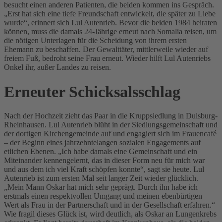
besucht einen anderen Patienten, die beiden kommen ins Gespräch.
„Erst hat sich eine tiefe Freundschaft entwickelt, die später zu Liebe
wurde“, erinnert sich Lul Autenrieb. Bevor die beiden 1984 heiraten
können, muss die damals 24-Jährige erneut nach Somalia reisen, um
die nötigen Unterlagen für die Scheidung von ihrem ersten
Ehemann zu beschaffen. Der Gewalttäter, mittlerweile wieder auf
freiem Fuß, bedroht seine Frau erneut. Wieder hilft Lul Autenriebs
Onkel ihr, außer Landes zu reisen.
Erneuter Schicksalsschlag
Nach der Hochzeit zieht das Paar in die Kruppsiedlung in Duisburg-
Rheinhausen. Lul Autenrieb blüht in der Siedlungsgemeinschaft und
der dortigen Kirchengemeinde auf und engagiert sich im Frauencafé
– der Beginn eines jahrzehntelangen sozialen Engagements auf
etlichen Ebenen. „Ich habe damals eine Gemeinschaft und ein
Miteinander kennengelernt, das in dieser Form neu für mich war
und aus dem ich viel Kraft schöpfen konnte“, sagt sie heute. Lul
Autenrieb ist zum ersten Mal seit langer Zeit wieder glücklich.
„Mein Mann Oskar hat mich sehr geprägt. Durch ihn habe ich
erstmals einen respektvollen Umgang und meinen ebenbürtigen
Wert als Frau in der Partnerschaft und in der Gesellschaft erfahren.“
Wie fragil dieses Glück ist, wird deutlich, als Oskar an Lungenkrebs