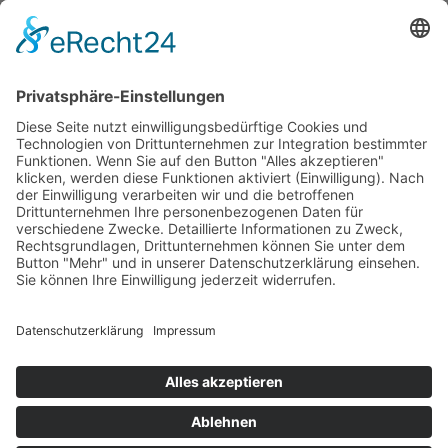
Publikum beim gemeinsamen Schlusslied
Kölnische Rundschau v. 20.03.2019 Text: Marianna Schmid ; Foto:
Nabil Hanano
Downloads
Spendeninformation
Weitere Infos
Für mehr Informationen,
folgt uns auf Facebook & Instagram.
© Copyright Stiftung Lebensspur e.V.